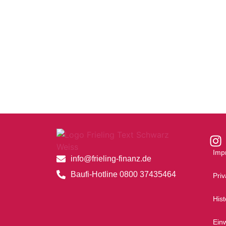
Imp
info@frieling-finanz.de
Baufi-Hotline 0800 37435464
Pri
Hist
Einw