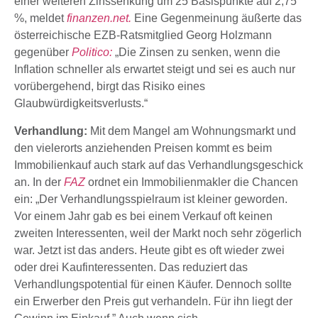
einer weiteren Zinssenkung um 25 Basispunkte auf 2,75
%, meldet
finanzen.net.
Eine Gegenmeinung äußerte das
österreichische EZB-Ratsmitglied Georg Holzmann
gegenüber
Politico:
„Die Zinsen zu senken, wenn die
Inflation schneller als erwartet steigt und sei es auch nur
vorübergehend, birgt das Risiko eines
Glaubwürdigkeitsverlusts.“
Verhandlung:
Mit dem Mangel am Wohnungsmarkt und
den vielerorts anziehenden Preisen kommt es beim
Immobilienkauf auch stark auf das Verhandlungsgeschick
an. In der
FAZ
ordnet ein Immobilienmakler die Chancen
ein: „Der Verhandlungsspielraum ist kleiner geworden.
Vor einem Jahr gab es bei einem Verkauf oft keinen
zweiten Interessenten, weil der Markt noch sehr zögerlich
war. Jetzt ist das anders. Heute gibt es oft wieder zwei
oder drei Kaufinteressenten. Das reduziert das
Verhandlungspotential für einen Käufer. Dennoch sollte
ein Erwerber den Preis gut verhandeln. Für ihn liegt der