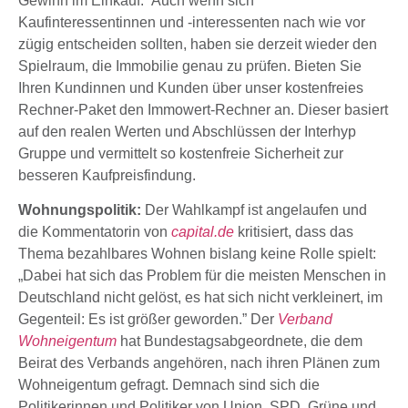
Gewinn im Einkauf.” Auch wenn sich
Kaufinteressentinnen und -interessenten nach wie vor
zügig entscheiden sollten, haben sie derzeit wieder den
Spielraum, die Immobilie genau zu prüfen. Bieten Sie
Ihren Kundinnen und Kunden über unser kostenfreies
Rechner-Paket den Immowert-Rechner an. Dieser basiert
auf den realen Werten und Abschlüssen der Interhyp
Gruppe und vermittelt so kostenfreie Sicherheit zur
besseren Kaufpreisfindung.
Wohnungspolitik:
Der Wahlkampf ist angelaufen und
die Kommentatorin von
capital.de
kritisiert, dass das
Thema bezahlbares Wohnen bislang keine Rolle spielt:
„Dabei hat sich das Problem für die meisten Menschen in
Deutschland nicht gelöst, es hat sich nicht verkleinert, im
Gegenteil: Es ist größer geworden.” Der
Verband
Wohneigentum
hat Bundestagsabgeordnete, die dem
Beirat des Verbands angehören, nach ihren Plänen zum
Wohneigentum gefragt. Demnach sind sich die
Politikerinnen und Politiker von Union, SPD, Grüne und