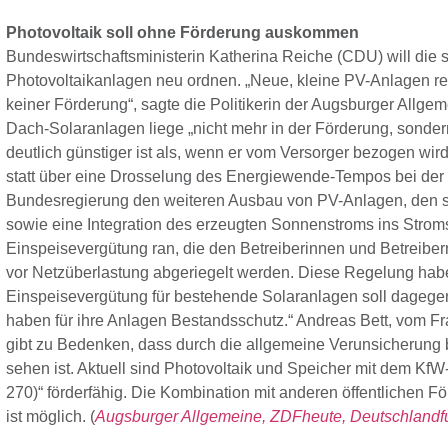
Photovoltaik soll ohne Förderung auskommen
Bundeswirtschaftsministerin Katherina Reiche (CDU) will die s
Photovoltaikanlagen neu ordnen. „Neue, kleine PV-Anlagen r
keiner Förderung“, sagte die Politikerin der Augsburger Allgem
Dach-Solaranlagen liege „nicht mehr in der Förderung, sonde
deutlich günstiger ist als, wenn er vom Versorger bezogen wird”
statt über eine Drosselung des Energiewende-Tempos bei der Ph
Bundesregierung den weiteren Ausbau von PV-Anlagen, den 
sowie eine Integration des erzeugten Sonnenstroms ins Stroms
Einspeisevergütung ran, die den Betreiberinnen und Betreiber
vor Netzüberlastung abgeriegelt werden. Diese Regelung habe
Einspeisevergütung für bestehende Solaranlagen soll dagege
haben für ihre Anlagen Bestandsschutz.“ Andreas Bett, vom Fra
gibt zu Bedenken, dass durch die allgemeine Verunsicherung
sehen ist. Aktuell sind Photovoltaik und Speicher mit dem KfW
270)“ förderfähig. Die Kombination mit anderen öffentlichen Fö
ist möglich. (
Augsburger Allgemeine,
ZDFheute,
Deutschlandf