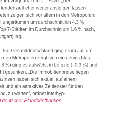
 zum Vorquartal um 1,1 % zu. „Der
ndenziell eher weiter ansteigen lassen“,
eten zeigen sich vor allem in den Metropolen:
llungsräumen um durchschnittlich 4,3 %
op 7-Städten im Durchschnitt um 1,6 % nach,
ttgart) lag.
d. Für Gesamtdeutschland ging es im Juli um
In den Metropolen zeigt sich ein gemischtes
8 %) ging es aufwärts, in Leipzig (- 0,3 %) und
cht gesunken. „Die Immobilienpreise liegen
uzinsen haben sich aktuell auf einem
 und ein attraktives Zeitfenster für den
nd, zu warten“, ordnet Interhyp-
 deutscher Pfandbriefbanken,