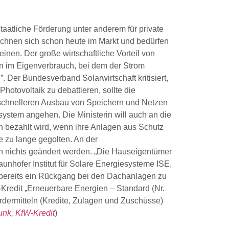
taatliche Förderung unter anderem für private
echnen sich schon heute im Markt und bedürfen
einen. Der große wirtschaftliche Vorteil von
rn im Eigenverbrauch, bei dem der Strom
. Der Bundesverband Solarwirtschaft kritisiert,
otovoltaik zu debattieren, sollte die
schnelleren Ausbau von Speichern und Netzen
ystem angehen. Die Ministerin will auch an die
n bezahlt wird, wenn ihre Anlagen aus Schutz
 zu lange gegolten. An der
n nichts geändert werden. „Die Hauseigentümer
unhofer Institut für Solare Energiesysteme ISE,
 bereits ein Rückgang bei den Dachanlagen zu
-Kredit „Erneuerbare Energien – Standard (Nr.
rder­mitteln (Kredite, Zulagen und Zuschüsse)
unk,
KfW-Kredit
)