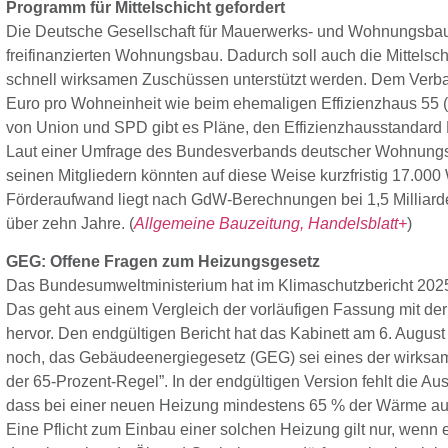
Programm für Mittelschicht gefordert
Die Deutsche Gesellschaft für Mauerwerks- und Wohnungsbau (
freifinanzierten Wohnungsbau. Dadurch soll auch die Mittels
schnell wirksamen Zuschüssen unterstützt werden. Dem Verba
Euro pro Wohneinheit wie beim ehemaligen Effizienzhaus 55 (
von Union und SPD gibt es Pläne, den Effizienzhausstandard
Laut einer Umfrage des Bundesverbands deutscher Wohnungs
seinen Mitgliedern könnten auf diese Weise kurzfristig 17.000
Förderaufwand liegt nach GdW-Berechnungen bei 1,5 Milliard
über zehn Jahre. (
Allgemeine Bauzeitung,
Handelsblatt+
)
GEG: Offene Fragen zum Heizungsgesetz
Das Bundesumweltministerium hat im Klimaschutzbericht 20
Das geht aus einem Vergleich der vorläufigen Fassung mit de
hervor. Den endgültigen Bericht hat das Kabinett am 6. August
noch, das Gebäudeenergiegesetz (GEG) sei eines der wirksam
der 65-Prozent-Regel”. In der endgültigen Version fehlt die Au
dass bei einer neuen Heizung mindestens 65 % der Wärme a
Eine Pflicht zum Einbau einer solchen Heizung gilt nur, wen