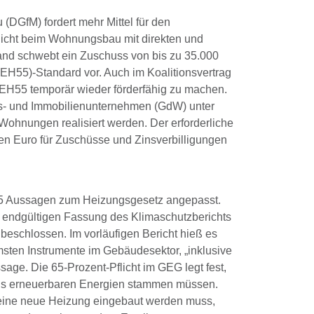
DGfM) fordert mehr Mittel für den
chicht beim Wohnungsbau mit direkten und
nd schwebt ein Zuschuss von bis zu 35.000
EH55)-Standard vor. Auch im Koalitionsvertrag
 EH55 temporär wieder förderfähig zu machen.
- und Immobilienunternehmen (GdW) unter
 Wohnungen realisiert werden. Der erforderliche
en Euro für Zuschüsse und Zinsverbilligungen
25 Aussagen zum Heizungsgesetz angepasst.
r endgültigen Fassung des Klimaschutzberichts
 beschlossen. Im vorläufigen Bericht hieß es
sten Instrumente im Gebäudesektor, „inklusive
ssage. Die 65-Prozent-Pflicht im GEG legt fest,
us erneuerbaren Energien stammen müssen.
n eine neue Heizung eingebaut werden muss,