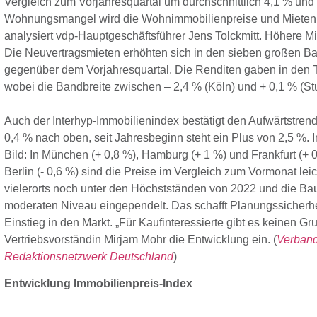
Vergleich zum Vorjahresquartal um durchschnittlich 4,1 % und
Wohnungsmangel wird die Wohnimmobilienpreise und Mieten te
analysiert vdp-Hauptgeschäftsführer Jens Tolckmitt. Höhere Mi
Die Neuvertragsmieten erhöhten sich in den sieben großen Ba
gegenüber dem Vorjahresquartal. Die Renditen gaben in den T
wobei die Bandbreite zwischen – 2,4 % (Köln) und + 0,1 % (Stu
Auch der Interhyp-Immobilienindex bestätigt den Aufwärtstren
0,4 % nach oben, seit Jahresbeginn steht ein Plus von 2,5 %. 
Bild: In München (+ 0,8 %), Hamburg (+ 1 %) und Frankfurt (+ 0,
Berlin (- 0,6 %) sind die Preise im Vergleich zum Vormonat lei
vielerorts noch unter den Höchstständen von 2022 und die Ba
moderaten Niveau eingependelt. Das schafft Planungssicherheit
Einstieg in den Markt. „Für Kaufinteressierte gibt es keinen Gru
Vertriebsvorständin Mirjam Mohr die Entwicklung ein. (
Verband
Redaktionsnetzwerk Deutschland
)
Entwicklung Immobilienpreis-Index