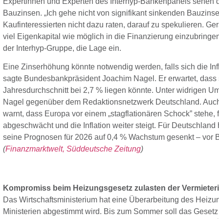
Expertinnen und Experten des Interhyp-Bankenpanels sehen d
Bauzinsen. „Ich gehe nicht von signifikant sinkenden Bauzins
Kaufinteressierten nicht dazu raten, darauf zu spekulieren. Gera
viel Eigenkapital wie möglich in die Finanzierung einzubringen
der Interhyp-Gruppe, die Lage ein.
Eine Zinserhöhung könnte notwendig werden, falls sich die Inf
sagte Bundesbankpräsident Joachim Nagel. Er erwartet, dass 
Jahresdurchschnitt bei 2,7 % liegen könnte. Unter widrigen U
Nagel gegenüber dem Redaktionsnetzwerk Deutschland. Auch
warnt, dass Europa vor einem „stagflationären Schock” stehe, 
abgeschwächt und die Inflation weiter steigt. Für Deutschland h
seine Prognosen für 2026 auf 0,4 % Wachstum gesenkt – vor Be
(
Finanzmarktwelt,
Süddeutsche Zeitung
)
Kompromiss beim Heizungsgesetz zulasten der Vermieter
Das Wirtschaftsministerium hat eine Überarbeitung des Heizu
Ministerien abgestimmt wird. Bis zum Sommer soll das Gesetz i