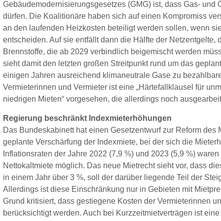
Gebäudemodernisierungsgesetzes (GMG) ist, dass Gas- und 
dürfen. Die Koalitionäre haben sich auf einen Kompromiss ve
an den laufenden Heizkosten beteiligt werden sollen, wenn si
entscheiden. Auf sie entfällt dann die Hälfte ‌der Netzentgelte
Brennstoffe, die ab 2029 verbindlich beigemischt werden müss
sieht damit den letzten großen Streitpunkt rund um das gepla
einigen Jahren ausreichend klimaneutrale Gase zu bezahlbare
Vermieterinnen und Vermieter ist eine „Härtefallklausel für un
‌niedrigen Mieten“ vorgesehen, die allerdings noch ausgearbe
Regierung beschränkt Indexmieterhöhungen
Das Bundeskabinett hat einen Gesetzentwurf zur Reform des Mi
geplante Verschärfung der Indexmiete, bei der sich die Mieterh
Inflationsraten der Jahre 2022 (7,9 %) und 2023 (5,9 %) ware
Nettokaltmiete möglich. Das neue Mietrecht sieht vor, dass die
in einem Jahr über 3 %, soll der darüber liegende Teil der Stei
Allerdings ist diese Einschränkung nur in Gebieten mit Miet
Grund kritisiert, dass gestiegene Kosten der Vermieterinnen u
berücksichtigt werden. Auch bei Kurzzeitmietverträgen ist eine