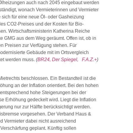
Ölheizungen auch nach 2045 eingebaut werden
rständigt, wonach Vermieterinnen und Vermieter
e sich für eine neue Öl- oder Gasheizung
, des CO2-Preises und der Kosten für Bio-
en. Wirtschaftsministerin Katherina Reiche
nte GMG aus dem Weg geräumt. Offen ist, ob in
n Preisen zur Verfügung stehen. Für
modernisierte Gebäude mit im Ortsvergleich
itet werden muss.
(
BR24,
Der Spiegel,
F.A.Z.+
)
etrechts beschlossen. Ein Bestandteil ist die
öhung an der Inflation orientiert. Bei den hohen
n entsprechend hohe Steigerungen bei der
se Erhöhung gedeckelt wird. Liegt die Inflation
gerung nur zur Hälfte berücksichtigt werden.
preisbremse vorgesehen. Der Verband Haus &
nd Vermieter dabei nicht ausreichend
 Verschärfung geplant. Künftig sollen